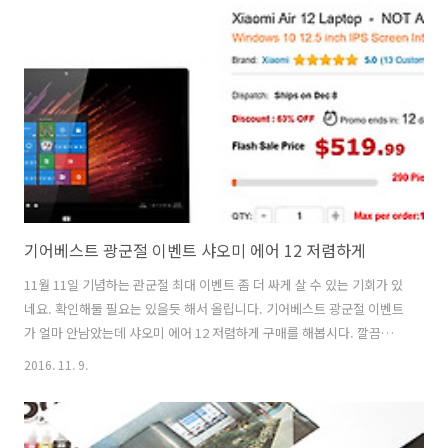
있었는데요.아마도 한번쯤은 모두 보셨을 겁니다. 그레이 GRAY 영상을
보면 직접 비트를 모아서 음악을 만드는 장면이 나오는데요. V20 고음질
녹음 그레이 GRAY 이벤트 응모해보자 V20 X GRAY 사운드 프로젝트 인
데요. H-Fi 레코딩으로 24bit 녹음이 가능 합니다. 이것이 가능..
기어베스트 광군절 이벤트 샤오미 에어 12 저렴하게
11월 11일 기념하는 관군절 최대 이벤트 좀 더 싸게 살 수 있는 기회가 있
네요. 확인해둘 필요는 있을듯 해서 올립니다. 기어베스트 광군절 이벤트
가 얼마 안남았는데 샤오미 에어 12 저렴하게 구매를 해봅시다. 깔끔한
제품으로 알려져 있는데요. 저도 아직 안써봐서 궁금한 노트북이기도 한
2016. 11. 9.
데요. 기어베스트 관군절 이벤트는 이글 쓰는 시점에 15시간 남은걸로
나오네요.샤오미 에어 12 랩탑이 가격이 519.99$로 나오는데요. 대행사
이트에서 나오는 가격보다 여기 가격이 더 저렴하네요. 기어베스트 광군