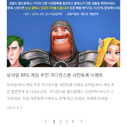
고 또 받기도 합니다. 최근에 헬스에 대해서 사람들 관심이 많은데요. 만
보계도 블루투스 이어폰으로 할 수 있도록 기능을 넣어버렸습니다. 음감
부분도 훌륭합니다. AKG K3003, 젠하이저 IE800, MDR-EX1000, 슈어
SE535와 같은 효과가 나도록 튜닝된 E..
모바일 RPG 게임 추천 가디언스톤 사전등록 이벤트
모바일 RPG 게임 추천 가디언스톤 사전등록 이벤트 모바일 RPG 게임 추
천 할만한게 곧 나오는군요. 가디언스톤 월드클래스 시네마틱 RPG가 그
것인데요. 지금 사전등록 이벤트도 함께 하고 있네요. 아래에 트레일러
영상도 보시고 이벤트도 응모해보세요. 동영사을 한번 봤었는데 그래픽
2014. 4. 5.
좋고 괜찮아 보이네요. 모바일 RPG 게임은 스마트폰 화면에 보일 사이즈
를 PC로 보면 조금 엉성해 보일수 있는데 이건 캡처본일 뿐이고 실제로
1
2
3
4
게임해보면 느낌이 좀 다를 듯 합니다. 지하철 타고 출퇴근 할 때 게임을