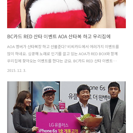
BC카드 RED 산타 이벤트 AOA 산타복 하고 우리집에
AOA 멤버가 산타복장 하고 선물준다? 비씨카드에서 여러가지 이벤트를
많이 하네요. 심쿵해 노래로 인기를 끌고 있는 AOA가 RED BOX와 함께
우리집에 찾아오는 이벤트를 한다는 군요. BC카드 RED 산타 이벤트가
그것인데요. 이벤트 페이지에서 응모 시 2,016명에게 RED BOX를 증정
2015. 12. 3.
한다고 합니다. 12월 14일까지 응모가 가능하며, RED 박스를 받고 싶은
AOA멤버에게 투표를 하면 됩니다. BC카드 RED 산타 이벤트 당첨자 중
16명에게는 직접 AOA 멤버가 선물을 배송하러 온다는 군요. 각 멤버의
공약 실천도 한다고 하니 상상만 해도 심쿵하네요. 2,000명에게는 사뿐
사뿐상으로 택배로 배송이 된다고 해요. RED BOX는 AOA 콜라보 리미
티드 에디션 기프트 7종이 담긴 크리스마스 선물박..