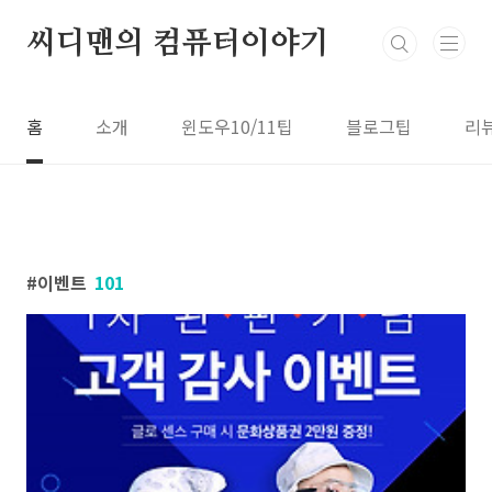
본문 바로가기
씨디맨의 컴퓨터이야기
홈
소개
윈도우10/11팁
블로그팁
리
이벤트
101