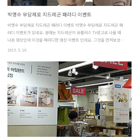
박명수 부담제로 지드레곤 패러디 이벤트
박명수 부담제로 지드레곤 패러디 이벤트 박명수 부담제로 지드레곤 패
러디 이벤트가 있네요. 원래는 지드레곤이 유플러스 TV광고로 나올 때
나온 영상인데 이것을 페러디한 영상 이벤트 인데요. 그것을 먼저보셨더
라도 아니더라도 재미있게 볼 수 있는 영상이네요. 요즘은 이렇게 웃기게
2015. 5. 10.
나오는데 추세라 박명수 부담제로 지드레곤 패러디 영상 한번 보세요. 이
벤트도 있는데요. 박명수가 나오는 영상 순서대로 순번을 적어내면 LG
에어워셔, 에반에코 하라케케 선물세트, KFC 점보 치킨버켓, 비타민워터
를 주는 이벤트 진행 중입니다. 문제가 어렵지는 않으니 한번 보세요. 욱
하는 성격이 매력적인 박명수의 인간적인 면도 볼 수 있고 웃긴 장면들도
볼 수 있으니 영상도 꼭 보세요. 박명수가 광고를 찍게 되었는데요. 무한
도전 식스맨..