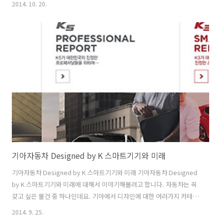
2014. 10. 20.
갤럭시노트4 아이폰6 LG G3 이벤트에서 어떤 폰을 선택하실 건가요? 모
두 다 의견이 분분할듯한데요. 드디어 화면 사이즈가 크게 나온 아이폰6
인가 아니면 상당히 최신기술로 무장한 갤럭시노트4인가. 아니면 무난하
면서 강한 LG G3인가. 저도 궁금하네요. 곧 3개의 제품 다 써보길 바라면
서 응모를 해봅시다. 갤럭시노트4 아이폰6 LG G3 이벤트에 응모하면 엔
제리너스 아메리카노 , 도미노 스위트 히든엣지L + 콜라..
기아자동차 Designed by K 스마트기기와 미래
기아자동차 Designed by K 스마트기기와 미래 기아자동차 Designed
by K 스마트기기와 미래에 대해서 이야기해볼려고 합니다. 자동차는 꼭
갖고 싶은 물건 중 하나인데요. 기아에서 디자인에 대한 여러가지 카테고
리로 다양한 이야기를 우리에게 보여주고 있네요. 영화 패션 스마트기기
2014. 9. 25.
여행지 게임 문화등 기아자동차 Designed by K에 어울리는 카테고리